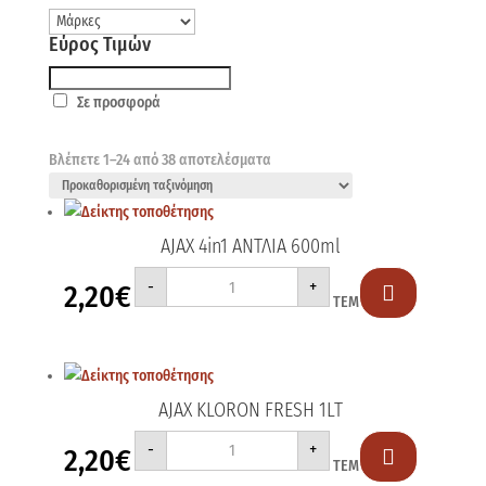
Εύρος Τιμών
Σε προσφορά
Βλέπετε 1–24 από 38 αποτελέσματα
AJAX 4in1 ΑΝΤΛΙΑ 600ml
AJAX
-
+
2,20
€
4in1

ΤΕΜ
ΑΝΤΛΙΑ
600ml
ποσότητα
AJAX KLORON FRESH 1LT
AJAX
-
+
2,20
€
KLORON

ΤΕΜ
FRESH
1LT