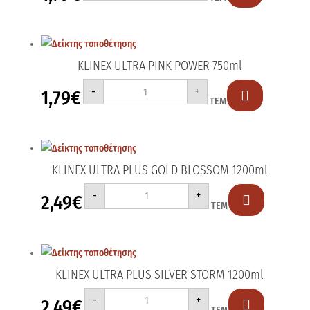
750ml
ποσότητα
KLINEX ULTRA PINK POWER 750ml
KLINEX
-
+
1,79
€
ULTRA

ΤΕΜ
PINK
POWER
750ml
ποσότητα
KLINEX ULTRA PLUS GOLD BLOSSOM 1200ml
KLINEX
-
+
2,49
€
ULTRA

ΤΕΜ
PLUS
GOLD
BLOSSOM
1200ml
ποσότητα
KLINEX ULTRA PLUS SILVER STORM 1200ml
KLINEX
-
+
2,49
€
ULTRA
