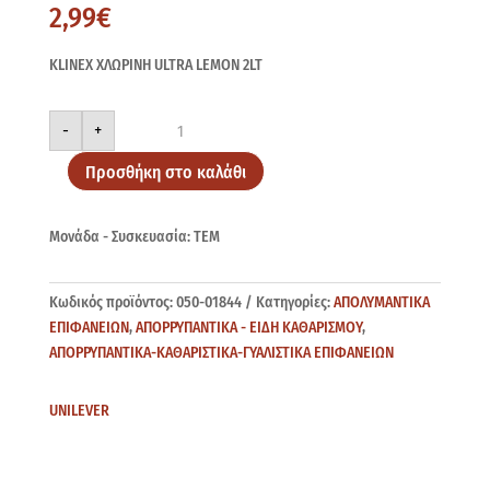
2,99
€
KLINEX ΧΛΩΡINH ULTRA LEMON 2LT
KLINEX
-
+
ULTRA
LEMON
2LT
Προσθήκη στο καλάθι
ποσότητα
Μονάδα - Συσκευασία: ΤΕΜ
Κωδικός προϊόντος:
050-01844
Κατηγορίες:
ΑΠΟΛΥΜΑΝΤΙΚΑ
ΕΠΙΦΑΝΕΙΩΝ
,
ΑΠΟΡΡΥΠΑΝΤΙΚΑ - ΕΙΔΗ ΚΑΘΑΡΙΣΜΟΥ
,
ΑΠΟΡΡΥΠΑΝΤΙΚΑ-ΚΑΘΑΡΙΣΤΙΚΑ-ΓΥΑΛΙΣΤΙΚΑ ΕΠΙΦΑΝΕΙΩΝ
UNILEVER