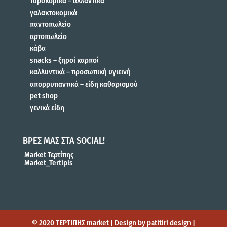
τυροκομικά – αλλαντικά
γαλακτοκομικά
παντοπωλείο
αρτοπωλείο
κάβα
snacks – ξηροί καρποί
καλλυντικά – προσωπική υγιεινή
απορρυπαντικά – είδη καθαρισμού
pet shop
γενικά είδη
ΒΡΕΣ ΜΑΣ ΣΤΑ SOCIAL!
Market Τερτίπης
Market_Tertipis
© 2020 ΤΕΡΤΙΠΗΣ market | Design by patitiri design |