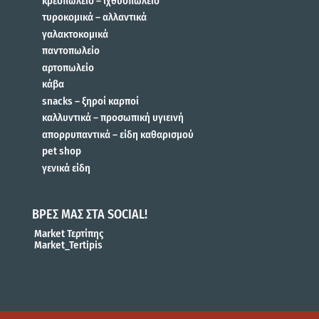
κρεοπωλείο – ιχθυοπωλείο
τυροκομικά – αλλαντικά
γαλακτοκομικά
παντοπωλείο
αρτοπωλείο
κάβα
snacks – ξηροί καρποί
καλλυντικά – προσωπική υγιεινή
απορρυπαντικά – είδη καθαρισμού
pet shop
γενικά είδη
ΒΡΕΣ ΜΑΣ ΣΤΑ SOCIAL!
Market Τερτίπης
Market_Tertipis