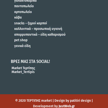
γαλακτοκομικά
παντοπωλείο
αρτοπωλείο
κάβα
snacks – ξηροί καρποί
καλλυντικά – προσωπική υγιεινή
απορρυπαντικά – είδη καθαρισμού
pet shop
γενικά είδη
ΒΡΕΣ ΜΑΣ ΣΤΑ SOCIAL!
Market Τερτίπης
Market_Tertipis
© 2020 ΤΕΡΤΙΠΗΣ market | Design by patitiri design |
Development by
JustWeb.gr