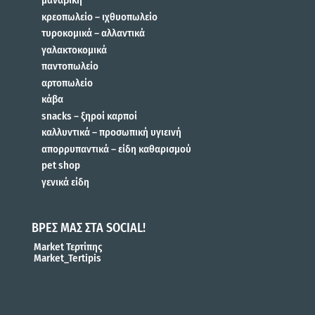
μαναβική
κρεοπωλείο – ιχθυοπωλείο
τυροκομικά – αλλαντικά
γαλακτοκομικά
παντοπωλείο
αρτοπωλείο
κάβα
snacks – ξηροί καρποί
καλλυντικά – προσωπική υγιεινή
απορρυπαντικά – είδη καθαρισμού
pet shop
γενικά είδη
ΒΡΕΣ ΜΑΣ ΣΤΑ SOCIAL!
Market Τερτίπης
Market_Tertipis