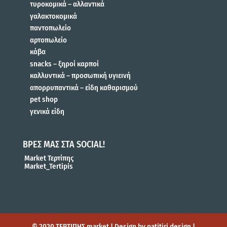
τυροκομικά – αλλαντικά
γαλακτοκομικά
παντοπωλείο
αρτοπωλείο
κάβα
snacks – ξηροί καρποί
καλλυντικά – προσωπική υγιεινή
απορρυπαντικά – είδη καθαρισμού
pet shop
γενικά είδη
ΒΡΕΣ ΜΑΣ ΣΤΑ SOCIAL!
Market Τερτίπης
Market_Tertipis
© 2020 ΤΕΡΤΙΠΗΣ market | Design by patitiri design |