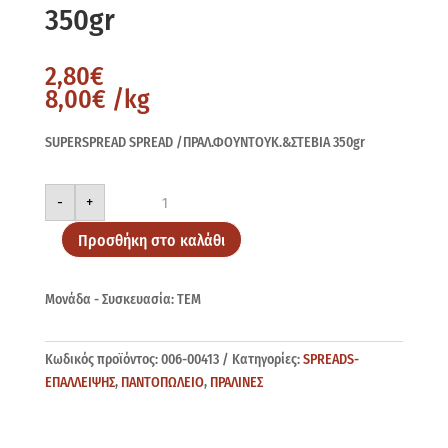
350gr
2,80
€
8,00
€
/kg
SUPERSPREAD SPREAD /ΠΡΑΛ.ΦΟΥΝΤΟΥΚ.&ΣΤΕΒΙΑ 350gr
SUPERSPREAD
-
+
SPREAD
ΠΡΑΛ.ΦΟΥΝΤΟΥΚ.&ΣΤΕΒΙΑ
350gr
Προσθήκη στο καλάθι
ποσότητα
Μονάδα - Συσκευασία: ΤΕΜ
Κωδικός προϊόντος:
006-00413
Κατηγορίες:
SPREADS-
ΕΠΑΛΛΕΙΨΗΣ
,
ΠΑΝΤΟΠΩΛΕΙΟ
,
ΠΡΑΛΙΝΕΣ