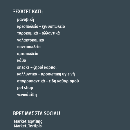
ΞΕΧΑΣΕΣ ΚΑΤΙ;
μαναβική
κρεοπωλείο – ιχθυοπωλείο
τυροκομικά – αλλαντικά
γαλακτοκομικά
παντοπωλείο
αρτοπωλείο
κάβα
snacks – ξηροί καρποί
καλλυντικά – προσωπική υγιεινή
απορρυπαντικά – είδη καθαρισμού
pet shop
γενικά είδη
ΒΡΕΣ ΜΑΣ ΣΤΑ SOCIAL!
Market Τερτίπης
Market_Tertipis