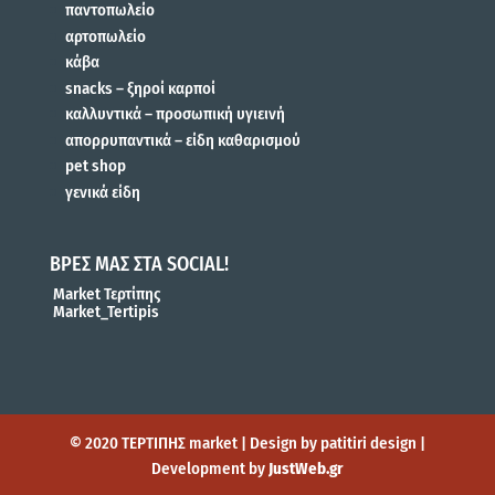
παντοπωλείο
αρτοπωλείο
κάβα
snacks – ξηροί καρποί
καλλυντικά – προσωπική υγιεινή
απορρυπαντικά – είδη καθαρισμού
pet shop
γενικά είδη
ΒΡΕΣ ΜΑΣ ΣΤΑ SOCIAL!
Market Τερτίπης
Market_Tertipis
© 2020 ΤΕΡΤΙΠΗΣ market | Design by patitiri design |
Development by
JustWeb.gr