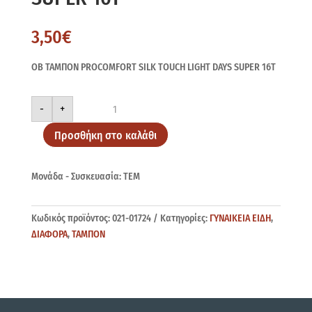
3,50
€
OB ΤΑΜΠΟΝ PROCOMFORT SILK TOUCH LIGHT DAYS SUPER 16Τ
OB
-
+
ΤΑΜΠΟΝ
PROCOMFORT
SILK
Προσθήκη στο καλάθι
TOUCH
LIGHT
DAYS
SUPER
Μονάδα - Συσκευασία: ΤΕΜ
16Τ
ποσότητα
Κωδικός προϊόντος:
021-01724
Κατηγορίες:
ΓΥΝΑΙΚΕΙΑ ΕΙΔΗ
,
ΔΙΑΦΟΡΑ
,
ΤΑΜΠΟΝ