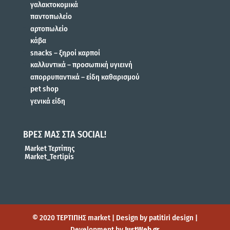
γαλακτοκομικά
παντοπωλείο
αρτοπωλείο
κάβα
snacks – ξηροί καρποί
καλλυντικά – προσωπική υγιεινή
απορρυπαντικά – είδη καθαρισμού
pet shop
γενικά είδη
ΒΡΕΣ ΜΑΣ ΣΤΑ SOCIAL!
Market Τερτίπης
Market_Tertipis
© 2020 ΤΕΡΤΙΠΗΣ market | Design by patitiri design |
Development by
JustWeb.gr