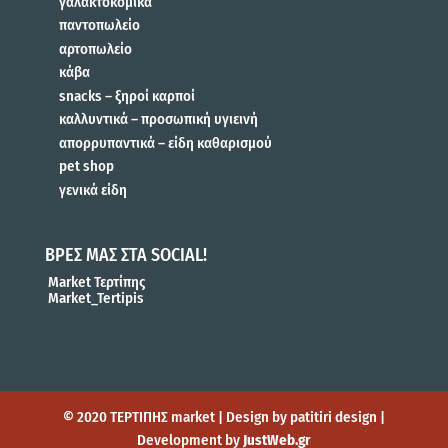
γαλακτοκομικά
παντοπωλείο
αρτοπωλείο
κάβα
snacks – ξηροί καρποί
καλλυντικά – προσωπική υγιεινή
απορρυπαντικά – είδη καθαρισμού
pet shop
γενικά είδη
ΒΡΕΣ ΜΑΣ ΣΤΑ SOCIAL!
Market Τερτίπης
Market_Tertipis
© 2020 ΤΕΡΤΙΠΗΣ market | Design by patitiri design |
Development by
JustWeb.gr