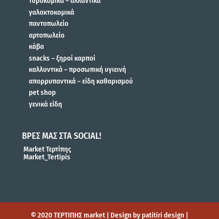
τυροκομικά – αλλαντικά
γαλακτοκομικά
παντοπωλείο
αρτοπωλείο
κάβα
snacks – ξηροί καρποί
καλλυντικά – προσωπική υγιεινή
απορρυπαντικά – είδη καθαρισμού
pet shop
γενικά είδη
ΒΡΕΣ ΜΑΣ ΣΤΑ SOCIAL!
Market Τερτίπης
Market_Tertipis
© 2020 ΤΕΡΤΙΠΗΣ market | Design by patitiri design |