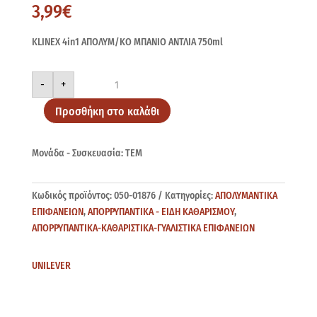
3,99
€
KLINEX 4in1 ΑΠΟΛΥΜ/ΚΟ ΜΠΑΝΙΟ ΑΝΤΛΙΑ 750ml
KLINEX
-
+
4in1
ΑΝΤΛΙΑ
750ml
Προσθήκη στο καλάθι
ποσότητα
Μονάδα - Συσκευασία: ΤΕΜ
Κωδικός προϊόντος:
050-01876
Κατηγορίες:
ΑΠΟΛΥΜΑΝΤΙΚΑ
ΕΠΙΦΑΝΕΙΩΝ
,
ΑΠΟΡΡΥΠΑΝΤΙΚΑ - ΕΙΔΗ ΚΑΘΑΡΙΣΜΟΥ
,
ΑΠΟΡΡΥΠΑΝΤΙΚΑ-ΚΑΘΑΡΙΣΤΙΚΑ-ΓΥΑΛΙΣΤΙΚΑ ΕΠΙΦΑΝΕΙΩΝ
UNILEVER