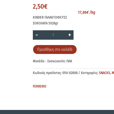
2,50
€
17,86
€
/kg
KINDER ΓΑΛΑΚΤΟΦΕΤΕΣ
ΣΟΚΟΛΑΤΑ 5X28gr
KINDER
-
+
ΓΑΛΑΚΤΟΦΕΤΕΣ
5X28gr
ποσότητα
Προσθήκη στο καλάθι
Μονάδα - Συσκευασία: ΠΑΚ
Κωδικός προϊόντος:
050-02808
Κατηγορίες:
SNACKS
,
Μ
FERRERO