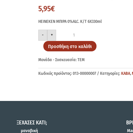
5,95
€
HEINEKEN ΜΠΙΡΑ 0%ALC. Κ/Τ 6Χ330ml
HEINEKEN
-
+
0%ALC.
Κ/
Τ
Προσθήκη στο καλάθι
6Χ330ml
ποσότητα
Μονάδα - Συσκευασία: ΤΕΜ
Κωδικός προϊόντος:
013-00000007
Κατηγορίες:
ΚΑΒΑ
,
ΞΕΧΑΣΕΣ ΚΑΤΙ;
ΒΡ
μαναβική
Mar