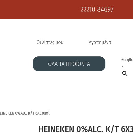
22210 84697
Οι λίστες μου
Αγαπημένα
θα ήθε
ΟΛΑ ΤΑ ΠΡΟΪΟΝΤΑ
×
EINEKEN 0%ALC. Κ/Τ 6Χ330ml
HEINEKEN 0%ALC. Κ/Τ 6Χ