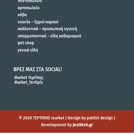
παντοπωλείο
αρτοπωλείο
κάβα
snacks – ξηροί καρποί
καλλυντικά – προσωπική υγιεινή
απορρυπαντικά – είδη καθαρισμού
pet shop
γενικά είδη
ΒΡΕΣ ΜΑΣ ΣΤΑ SOCIAL!
Market Τερτίπης
Market_Tertipis
© 2020 ΤΕΡΤΙΠΗΣ market | Design by patitiri design |
Development by
JustWeb.gr