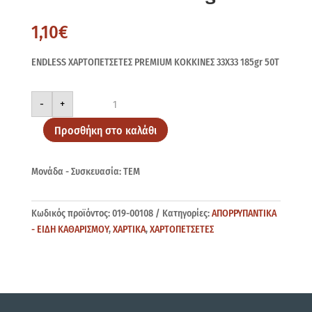
1,10
€
ENDLESS ΧΑΡΤΟΠΕΤΣΕΤΕΣ PREMIUM ΚΟΚΚΙΝΕΣ 33Χ33 185gr 50Τ
ENDLESS
-
+
Χ/
Π
PREMIUM
Προσθήκη στο καλάθι
ΚΟΚΚΙΝΕΣ
33Χ33
185gr
50Τ
Μονάδα - Συσκευασία: ΤΕΜ
ποσότητα
Κωδικός προϊόντος:
019-00108
Κατηγορίες:
ΑΠΟΡΡΥΠΑΝΤΙΚΑ
- ΕΙΔΗ ΚΑΘΑΡΙΣΜΟΥ
,
ΧΑΡΤΙΚΑ
,
ΧΑΡΤΟΠΕΤΣΕΤΕΣ