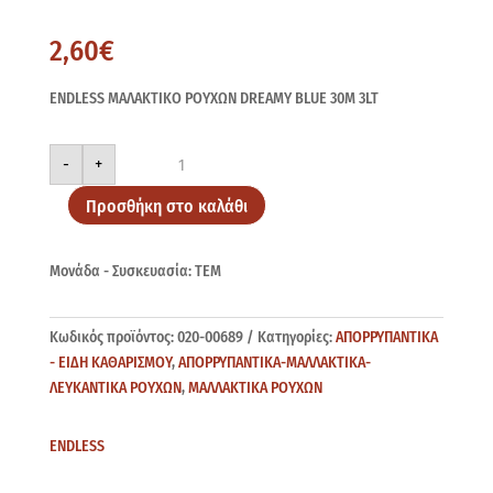
2,60
€
ENDLESS ΜΑΛΑΚΤΙΚΟ ΡΟΥΧΩΝ DREAMY BLUE 30M 3LT
ENDLESS
-
+
ΜΑΛΑΚΤΙΚΟ
DR.BLUE
30M
Προσθήκη στο καλάθι
ποσότητα
Μονάδα - Συσκευασία: ΤΕΜ
Κωδικός προϊόντος:
020-00689
Κατηγορίες:
ΑΠΟΡΡΥΠΑΝΤΙΚΑ
- ΕΙΔΗ ΚΑΘΑΡΙΣΜΟΥ
,
ΑΠΟΡΡΥΠΑΝΤΙΚΑ-ΜΑΛΛΑΚΤΙΚΑ-
ΛΕΥΚΑΝΤΙΚΑ ΡΟΥΧΩΝ
,
ΜΑΛΛΑΚΤΙΚΑ ΡΟΥΧΩΝ
ENDLESS