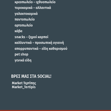
κρεοπωλείο – ιχθυοπωλείο
τυροκομικά – αλλαντικά
γαλακτοκομικά
παντοπωλείο
αρτοπωλείο
κάβα
snacks – ξηροί καρποί
καλλυντικά – προσωπική υγιεινή
απορρυπαντικά – είδη καθαρισμού
pet shop
γενικά είδη
ΒΡΕΣ ΜΑΣ ΣΤΑ SOCIAL!
Market Τερτίπης
Market_Tertipis