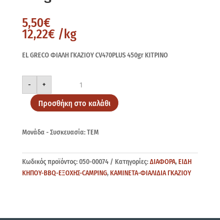
5,50
€
12,22
€
/kg
EL GRECO ΦΙΑΛΗ ΓΚΑΖΙΟΥ CV470PLUS 450gr ΚΙΤΡΙΝΟ
EL
-
+
GRECO
ΦΙΑΛΗ
CV470PLUS
Προσθήκη στο καλάθι
450gr
ΚΙΤΡΙΝΟ
ποσότητα
Μονάδα - Συσκευασία: ΤΕΜ
Κωδικός προϊόντος:
050-00074
Κατηγορίες:
ΔΙΑΦΟΡΑ
,
ΕΙΔΗ
ΚΗΠΟΥ-BBQ-ΕΞΟΧΗΣ-CAMPING
,
ΚΑΜΙΝΕΤΑ-ΦΙΑΛΙΔΙΑ ΓΚΑΖΙΟΥ