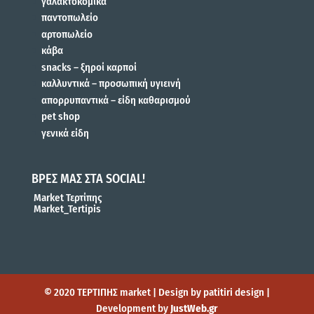
γαλακτοκομικά
παντοπωλείο
αρτοπωλείο
κάβα
snacks – ξηροί καρποί
καλλυντικά – προσωπική υγιεινή
απορρυπαντικά – είδη καθαρισμού
pet shop
γενικά είδη
ΒΡΕΣ ΜΑΣ ΣΤΑ SOCIAL!
Market Τερτίπης
Market_Tertipis
© 2020 ΤΕΡΤΙΠΗΣ market | Design by patitiri design |
Development by
JustWeb.gr