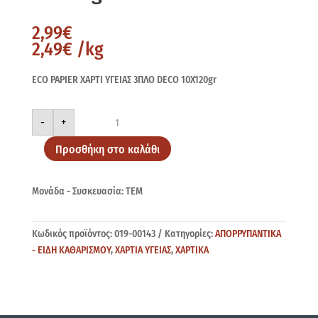
2,99
€
2,49
€
/kg
ECO PAPIER ΧΑΡΤΙ ΥΓΕΙΑΣ 3ΠΛΟ DECO 10X120gr
ECO
-
+
PAPIER
Χ/
Υ
Προσθήκη στο καλάθι
3ΠΛΟ
DECO
10X120gr
ποσότητα
Μονάδα - Συσκευασία: ΤΕΜ
Κωδικός προϊόντος:
019-00143
Κατηγορίες:
ΑΠΟΡΡΥΠΑΝΤΙΚΑ
- ΕΙΔΗ ΚΑΘΑΡΙΣΜΟΥ
,
ΧΑΡΤΙΑ ΥΓΕΙΑΣ
,
ΧΑΡΤΙΚΑ