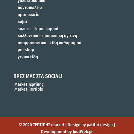
γαλακτοκομικά
παντοπωλείο
αρτοπωλείο
κάβα
snacks – ξηροί καρποί
καλλυντικά – προσωπική υγιεινή
απορρυπαντικά – είδη καθαρισμού
pet shop
γενικά είδη
ΒΡΕΣ ΜΑΣ ΣΤΑ SOCIAL!
Market Τερτίπης
Market_Tertipis
© 2020 ΤΕΡΤΙΠΗΣ market | Design by patitiri design |
Development by
JustWeb.gr