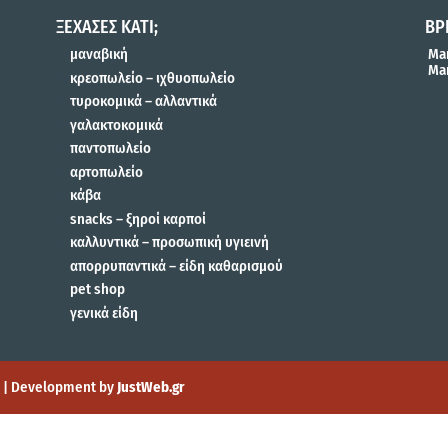
ΞΕΧΑΣΕΣ ΚΑΤΙ;
ΒΡ
μαναβική
Mar
Mar
κρεοπωλείο – ιχθυοπωλείο
τυροκομικά – αλλαντικά
γαλακτοκομικά
παντοπωλείο
αρτοπωλείο
κάβα
snacks – ξηροί καρποί
καλλυντικά – προσωπική υγιεινή
απορρυπαντικά – είδη καθαρισμού
pet shop
γενικά είδη
gn | Development by
JustWeb.gr