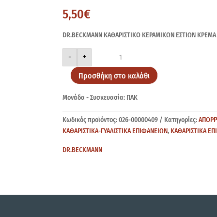
5,50
€
DR.BECKMANN ΚΑΘΑΡΙΣΤΙΚΟ ΚΕΡΑΜΙΚΩΝ ΕΣΤΙΩΝ ΚΡΕΜΑ
DR.BECKMANN
-
+
ΚΕΡΑΜ
ΕΣΤ
200ml
Προσθήκη στο καλάθι
+50mlΔΩΡΟ
ποσότητα
Μονάδα - Συσκευασία: ΠΑΚ
Κωδικός προϊόντος:
026-00000409
Κατηγορίες:
ΑΠΟΡΡ
ΚΑΘΑΡΙΣΤΙΚΑ-ΓΥΑΛΙΣΤΙΚΑ ΕΠΙΦΑΝΕΙΩΝ
,
ΚΑΘΑΡΙΣΤΙΚΑ ΕΠ
DR.BECKMANN