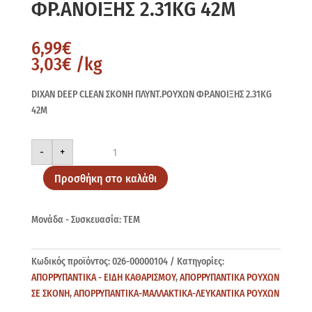
ΦΡ.ΑΝΟΙΞΗΣ 2.31KG 42M
6,99
€
3,03
€
/kg
DIXAN DEEP CLEAN ΣΚΟΝΗ ΠΛΥΝΤ.ΡΟΥΧΩΝ ΦΡ.ΑΝΟΙΞΗΣ 2.31KG
42M
DIXAN
-
+
DEEP
CLEAN
ΦΡ.ΑΝΟΙΞΗΣ
Προσθήκη στο καλάθι
2.31KG
42M
ποσότητα
Μονάδα - Συσκευασία: ΤΕΜ
Κωδικός προϊόντος:
026-00000104
Κατηγορίες:
ΑΠΟΡΡΥΠΑΝΤΙΚΑ - ΕΙΔΗ ΚΑΘΑΡΙΣΜΟΥ
,
ΑΠΟΡΡΥΠΑΝΤΙΚΑ ΡΟΥΧΩΝ
ΣΕ ΣΚΟΝΗ
,
ΑΠΟΡΡΥΠΑΝΤΙΚΑ-ΜΑΛΛΑΚΤΙΚΑ-ΛΕΥΚΑΝΤΙΚΑ ΡΟΥΧΩΝ