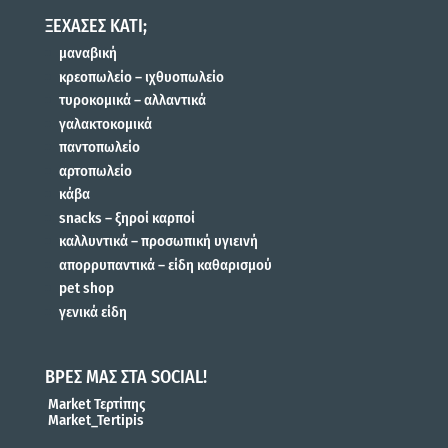
ΞΕΧΑΣΕΣ ΚΑΤΙ;
μαναβική
κρεοπωλείο – ιχθυοπωλείο
τυροκομικά – αλλαντικά
γαλακτοκομικά
παντοπωλείο
αρτοπωλείο
κάβα
snacks – ξηροί καρποί
καλλυντικά – προσωπική υγιεινή
απορρυπαντικά – είδη καθαρισμού
pet shop
γενικά είδη
ΒΡΕΣ ΜΑΣ ΣΤΑ SOCIAL!
Market Τερτίπης
Market_Tertipis