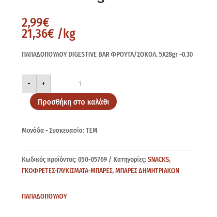
2,99
€
21,36
€
/kg
ΠΑΠΑΔΟΠΟΥΛΟΥ DIGESTIVE BAR ΦΡΟΥΤΑ/ΣΟΚΟΛ. 5X28gr -0.30
DIGESTIVE
-
+
BAR
ΦΡΟΥΤΑ
ΣΟΚΟΛ.
Προσθήκη στο καλάθι
5X28gr
-0.30
ποσότητα
Μονάδα - Συσκευασία: ΤΕΜ
Κωδικός προϊόντος:
050-05769
Κατηγορίες:
SNACKS
,
ΓΚΟΦΡΕΤΕΣ-ΓΛΥΚΙΣΜΑΤΑ-ΜΠΑΡΕΣ
,
ΜΠΑΡΕΣ ΔΗΜΗΤΡΙΑΚΩΝ
ΠΑΠΑΔΟΠΟΥΛΟΥ