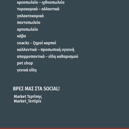
κρεοπωλείο – ιχθυοπωλείο
τυροκομικά – αλλαντικά
γαλακτοκομικά
παντοπωλείο
αρτοπωλείο
κάβα
snacks – ξηροί καρποί
καλλυντικά – προσωπική υγιεινή
απορρυπαντικά – είδη καθαρισμού
pet shop
γενικά είδη
ΒΡΕΣ ΜΑΣ ΣΤΑ SOCIAL!
Market Τερτίπης
Market_Tertipis