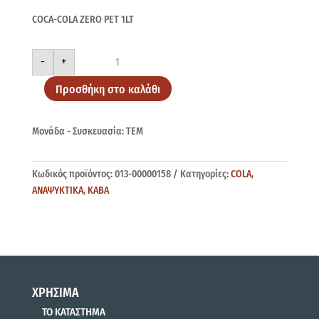
COCA-COLA ZERO PET 1LT
COCA-
-
+
COLA
ZERO
PET
Προσθήκη στο καλάθι
1LT
ποσότητα
Μονάδα - Συσκευασία: ΤΕΜ
Κωδικός προϊόντος:
013-00000158
Κατηγορίες:
COLA
,
ΑΝΑΨΥΚΤΙΚΑ
,
ΚΑΒΑ
ΧΡΗΣΙΜΑ
ΤΟ ΚΑΤΑΣΤΗΜΑ