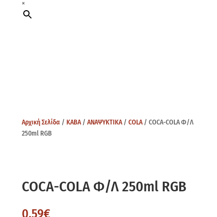
×
Αρχική Σελίδα
/
ΚΑΒΑ
/
ΑΝΑΨΥΚΤΙΚΑ
/
COLA
/ COCA-COLA Φ/Λ
250ml RGB
COCA-COLA Φ/Λ 250ml RGB
0,59
€