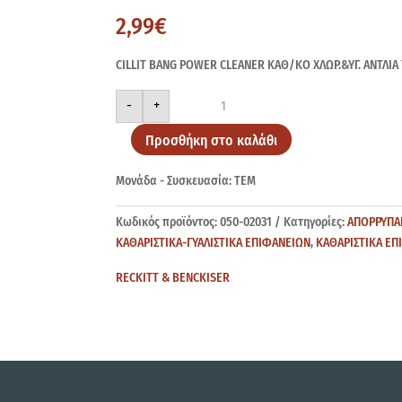
2,99
€
CILLIT BANG POWER CLEANER ΚΑΘ/ΚΟ ΧΛΩΡ.&ΥΓ. ΑΝΤΛΙΑ
CILLIT
-
+
BANG
ΧΛΩΡ.&ΥΓ.ΑΝΤΛΙΑ
750ml
Προσθήκη στο καλάθι
ποσότητα
Μονάδα - Συσκευασία: ΤΕΜ
Κωδικός προϊόντος:
050-02031
Κατηγορίες:
ΑΠΟΡΡΥΠΑΝ
ΚΑΘΑΡΙΣΤΙΚΑ-ΓΥΑΛΙΣΤΙΚΑ ΕΠΙΦΑΝΕΙΩΝ
,
ΚΑΘΑΡΙΣΤΙΚΑ ΕΠ
RECKITT & BENCKISER