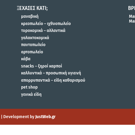
ΞΕΧΑΣΕΣ ΚΑΤΙ;
ΒΡ
μαναβική
Mar
Mar
κρεοπωλείο – ιχθυοπωλείο
τυροκομικά – αλλαντικά
γαλακτοκομικά
παντοπωλείο
αρτοπωλείο
κάβα
snacks – ξηροί καρποί
καλλυντικά – προσωπική υγιεινή
απορρυπαντικά – είδη καθαρισμού
pet shop
γενικά είδη
gn | Development by
JustWeb.gr