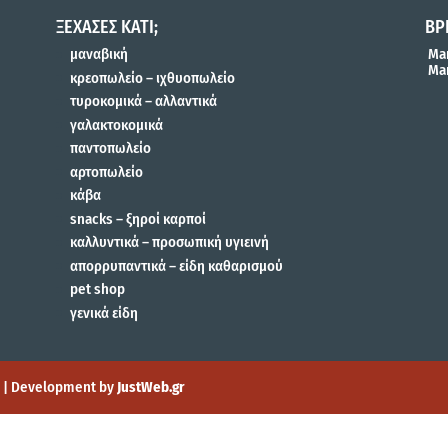
ΞΕΧΑΣΕΣ ΚΑΤΙ;
ΒΡ
μαναβική
Mar
Mar
κρεοπωλείο – ιχθυοπωλείο
τυροκομικά – αλλαντικά
γαλακτοκομικά
παντοπωλείο
αρτοπωλείο
κάβα
snacks – ξηροί καρποί
καλλυντικά – προσωπική υγιεινή
απορρυπαντικά – είδη καθαρισμού
pet shop
γενικά είδη
gn | Development by
JustWeb.gr