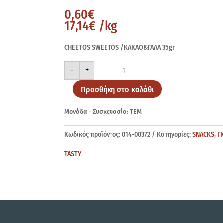
0,60
€
17,14
€
/kg
CHEETOS SWEETOS /ΚΑΚΑΟ&ΓΑΛΑ 35gr
CHEETOS
-
+
SWEETOS
ΚΑΚΑΟ
&
Προσθήκη στο καλάθι
ΓΑΛΑ
35gr
ποσότητα
Μονάδα - Συσκευασία: ΤΕΜ
Κωδικός προϊόντος:
014-00372
Κατηγορίες:
SNACKS
,
Γ
TASTY