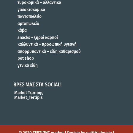
τυροκομικά – αλλαντικά
γαλακτοκομικά
παντοπωλείο
αρτοπωλείο
κάβα
snacks – ξηροί καρποί
καλλυντικά – προσωπική υγιεινή
απορρυπαντικά – είδη καθαρισμού
pet shop
γενικά είδη
ΒΡΕΣ ΜΑΣ ΣΤΑ SOCIAL!
Market Τερτίπης
Market_Tertipis
© 2020 ΤΕΡΤΙΠΗΣ market | Design by patitiri design |