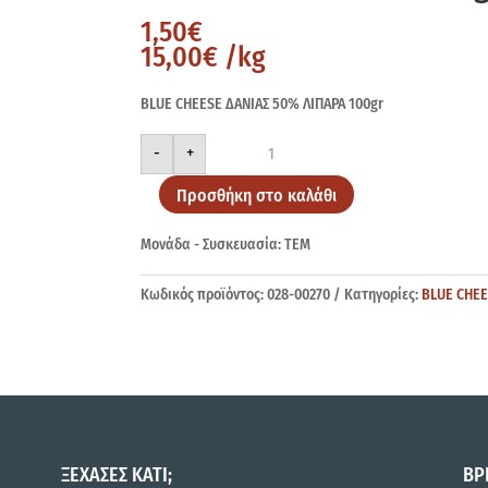
1,50
€
15,00
€
/kg
BLUE CHEESE ΔΑΝΙΑΣ 50% ΛΙΠΑΡΑ 100gr
BLUE
-
+
CHEESE
ΔΑΝΙΑΣ
100gr
Προσθήκη στο καλάθι
ποσότητα
Μονάδα - Συσκευασία: ΤΕΜ
Κωδικός προϊόντος:
028-00270
Κατηγορίες:
BLUE CHE
ΞΕΧΑΣΕΣ ΚΑΤΙ;
ΒΡ