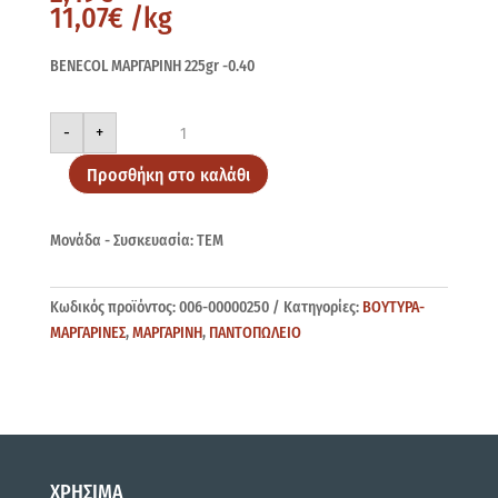
11,07
€
/kg
BENECOL ΜΑΡΓΑΡΙΝΗ 225gr -0.40
BENECOL
-
+
225gr
-0.40
ποσότητα
Προσθήκη στο καλάθι
Μονάδα - Συσκευασία: ΤΕΜ
Κωδικός προϊόντος:
006-00000250
Κατηγορίες:
ΒΟΥΤΥΡΑ-
ΜΑΡΓΑΡΙΝΕΣ
,
ΜΑΡΓΑΡΙΝΗ
,
ΠΑΝΤΟΠΩΛΕΙΟ
ΧΡΗΣΙΜΑ