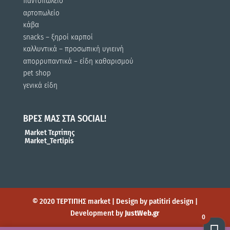
παντοπωλείο
αρτοπωλείο
κάβα
snacks – ξηροί καρποί
καλλυντικά – προσωπική υγιεινή
απορρυπαντικά – είδη καθαρισμού
pet shop
γενικά είδη
ΒΡΕΣ ΜΑΣ ΣΤΑ SOCIAL!
Market Τερτίπης
Market_Tertipis
© 2020 ΤΕΡΤΙΠΗΣ market | Design by patitiri design |
Development by
JustWeb.gr
0