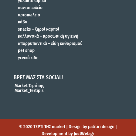
γαλακτοκομικά
παντοπωλείο
αρτοπωλείο
κάβα
snacks – ξηροί καρποί
καλλυντικά – προσωπική υγιεινή
απορρυπαντικά – είδη καθαρισμού
pet shop
γενικά είδη
ΒΡΕΣ ΜΑΣ ΣΤΑ SOCIAL!
Market Τερτίπης
Market_Tertipis
© 2020 ΤΕΡΤΙΠΗΣ market | Design by patitiri design |
Development by
JustWeb.gr