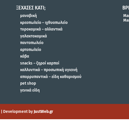
ΞΕΧΑΣΕΣ ΚΑΤΙ;
ΒΡ
μαναβική
Mar
Mar
κρεοπωλείο – ιχθυοπωλείο
τυροκομικά – αλλαντικά
γαλακτοκομικά
παντοπωλείο
αρτοπωλείο
κάβα
snacks – ξηροί καρποί
καλλυντικά – προσωπική υγιεινή
απορρυπαντικά – είδη καθαρισμού
pet shop
γενικά είδη
gn | Development by
JustWeb.gr