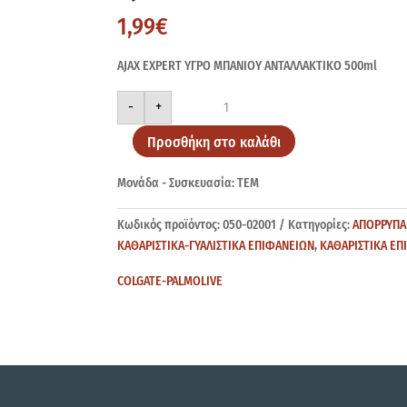
1,99
€
AJAX EXPERT ΥΓΡΟ MΠANIOΥ ANTAΛΛΑΚΤΙKO 500ml
AJAX
-
+
EXPERT
ANTAΛ
500ml
Προσθήκη στο καλάθι
ποσότητα
Μονάδα - Συσκευασία: ΤΕΜ
Κωδικός προϊόντος:
050-02001
Κατηγορίες:
ΑΠΟΡΡΥΠΑ
ΚΑΘΑΡΙΣΤΙΚΑ-ΓΥΑΛΙΣΤΙΚΑ ΕΠΙΦΑΝΕΙΩΝ
,
ΚΑΘΑΡΙΣΤΙΚΑ ΕΠ
COLGATE-PALMOLIVE