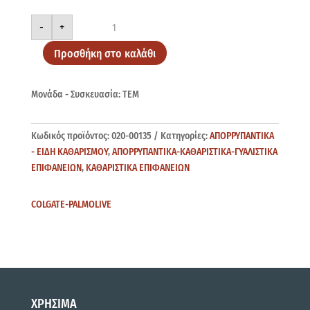
AJAX
-
+
CRYSTAL
CLEAN
ANTAΛ
Προσθήκη στο καλάθι
750ml
ποσότητα
Μονάδα - Συσκευασία: ΤΕΜ
Κωδικός προϊόντος:
020-00135
Κατηγορίες:
ΑΠΟΡΡΥΠΑΝΤΙΚΑ
- ΕΙΔΗ ΚΑΘΑΡΙΣΜΟΥ
,
ΑΠΟΡΡΥΠΑΝΤΙΚΑ-ΚΑΘΑΡΙΣΤΙΚΑ-ΓΥΑΛΙΣΤΙΚΑ
ΕΠΙΦΑΝΕΙΩΝ
,
ΚΑΘΑΡΙΣΤΙΚΑ ΕΠΙΦΑΝΕΙΩΝ
COLGATE-PALMOLIVE
ΧΡΗΣΙΜΑ