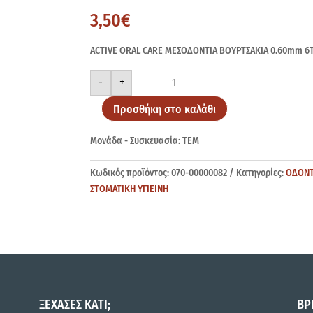
3,50
€
ACTIVE ORAL CARE ΜΕΣΟΔΟΝΤΙΑ ΒΟΥΡΤΣΑΚΙΑ 0.60mm 6
ACTIVE
-
+
ORAL
CARE
0.60mm
Προσθήκη στο καλάθι
6Τ
ποσότητα
Μονάδα - Συσκευασία: ΤΕΜ
Κωδικός προϊόντος:
070-00000082
Κατηγορίες:
ΟΔΟΝΤ
ΣΤΟΜΑΤΙΚΗ ΥΓΙΕΙΝΗ
ΞΕΧΑΣΕΣ ΚΑΤΙ;
ΒΡ