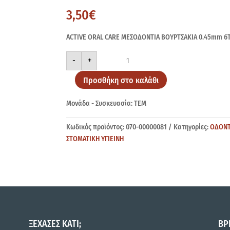
3,50
€
ACTIVE ORAL CARE ΜΕΣΟΔΟΝΤΙΑ ΒΟΥΡΤΣΑΚΙΑ 0.45mm 6
ACTIVE
-
+
ORAL
CARE
0.45mm
Προσθήκη στο καλάθι
6Τ
ποσότητα
Μονάδα - Συσκευασία: ΤΕΜ
Κωδικός προϊόντος:
070-00000081
Κατηγορίες:
ΟΔΟΝΤ
ΣΤΟΜΑΤΙΚΗ ΥΓΙΕΙΝΗ
ΞΕΧΑΣΕΣ ΚΑΤΙ;
ΒΡ