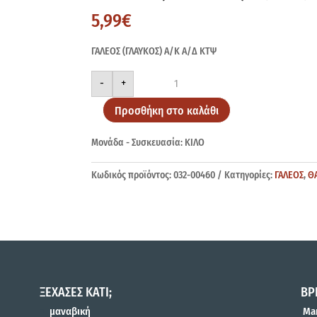
5,99
€
ΓΑΛΕΟΣ (ΓΛΑΥΚΟΣ) Α/Κ Α/Δ ΚΤΨ
ΓΑΛΕΟΣ
-
+
(ΓΛΑΥΚΟΣ)
Α/
Κ
Προσθήκη στο καλάθι
Α/
Δ
ΚΤΨ
Μονάδα - Συσκευασία: ΚΙΛΟ
ποσότητα
Κωδικός προϊόντος:
032-00460
Κατηγορίες:
ΓΑΛΕΟΣ
,
Θ
ΞΕΧΑΣΕΣ ΚΑΤΙ;
ΒΡ
μαναβική
Mar