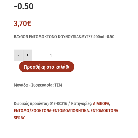
-0.50
3,70
€
BAYGON ΕΝΤΟΜΟΚΤΟΝΟ ΚΟΥΝΟΥΠΙΑ&ΜΥΓΕΣ 400ml -0.50
BAYGON
-
+
ΕΝΤΟΜΟΚΤΟΝΟ
ΚΟΥΝΟΥΠΙΑ&ΜΥΓΕΣ
400ml
Προσθήκη στο καλάθι
-0.50
ποσότητα
Μονάδα - Συσκευασία: ΤΕΜ
Κωδικός προϊόντος:
017-00316
Κατηγορίες:
ΔΙΑΦΟΡΑ
,
ΕΝΤΟΜΟ/ΖΩΟΚΤΟΝΑ-ΕΝΤΟΜΟΑΠΩΘΗΤΙΚΑ
,
ΕΝΤΟΜΟΚΤΟΝΑ
SPRAY