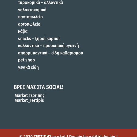
τυροκομικά – αλλαντικά
γαλακτοκομικά
παντοπωλείο
αρτοπωλείο
κάβα
snacks – ξηροί καρποί
καλλυντικά – προσωπική υγιεινή
απορρυπαντικά – είδη καθαρισμού
pet shop
γενικά είδη
ΒΡΕΣ ΜΑΣ ΣΤΑ SOCIAL!
Market Τερτίπης
Market_Tertipis
© 2020 ΤΕΡΤΙΠΗΣ market | Design by patitiri design |