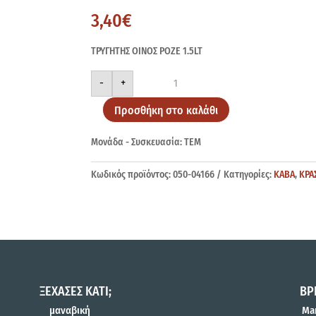
3,40
€
ΤΡΥΓΗΤΗΣ ΟΙΝΟΣ ΡΟΖΕ 1.5LT
ΤΡΥΓΗΤΗΣ
-
+
ΡΟΖΕ
1.5LT
ποσότητα
Προσθήκη στο καλάθι
Μονάδα - Συσκευασία: ΤΕΜ
Κωδικός προϊόντος:
050-04166
Κατηγορίες:
ΚΑΒΑ
,
ΚΡΑ
ΞΕΧΑΣΕΣ ΚΑΤΙ;
ΒΡ
μαναβική
Mar