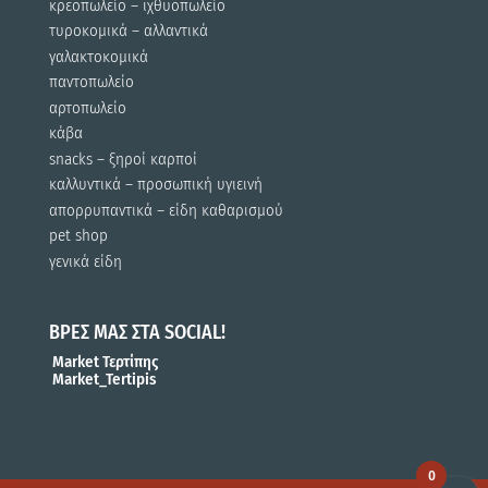
κρεοπωλείο – ιχθυοπωλείο
τυροκομικά – αλλαντικά
γαλακτοκομικά
παντοπωλείο
αρτοπωλείο
κάβα
snacks – ξηροί καρποί
καλλυντικά – προσωπική υγιεινή
απορρυπαντικά – είδη καθαρισμού
pet shop
γενικά είδη
ΒΡΕΣ ΜΑΣ ΣΤΑ SOCIAL!
Market Τερτίπης
Market_Tertipis
0