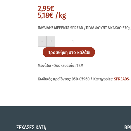
2,95
€
5,18
€
/kg
ΠΑΥΛΙΔΗΣ ΜΕΡΕΝΤΑ SPREAD /ΠΡΑΛ.ΦΟΥΝΤ.&ΚΑΚΑΟ 570g
ΜΕΡΕΝΤΑ
-
+
SPREAD
ΠΡΑΛ.ΦΟΥΝΤ.&ΚΑΚΑΟ
570gr
Προσθήκη στο καλάθι
ποσότητα
Μονάδα - Συσκευασία: ΤΕΜ
Κωδικός προϊόντος:
050-05960
Κατηγορίες:
SPREADS-
ΞΕΧΑΣΕΣ ΚΑΤΙ;
ΒΡ