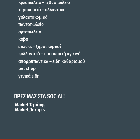
κρεοπωλείο – ιχθυοπωλείο
τυροκομικά – αλλαντικά
γαλακτοκομικά
παντοπωλείο
αρτοπωλείο
κάβα
snacks – ξηροί καρποί
καλλυντικά – προσωπική υγιεινή
απορρυπαντικά – είδη καθαρισμού
pet shop
γενικά είδη
ΒΡΕΣ ΜΑΣ ΣΤΑ SOCIAL!
Market Τερτίπης
Market_Tertipis