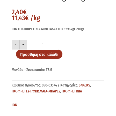
2,40
€
11,43
€
/kg
ΙΟΝ ΣΟΚΟΦΡΕΤINIA MINI ΓΑΛΑΚΤΟΣ 15x14gr 210gr
ΙΟΝ
-
+
ΣΟΚΟΦΡΕΤINIA
MINI
ΓΑΛΑΚΤΟΣ
Προσθήκη στο καλάθι
15x14gr
210gr
ποσότητα
Μονάδα - Συσκευασία: ΤΕΜ
Κωδικός προϊόντος:
050-03574
Κατηγορίες:
SNACKS
,
ΓΚΟΦΡΕΤΕΣ-ΓΛΥΚΙΣΜΑΤΑ-ΜΠΑΡΕΣ
,
ΓΚΟΦΡΕΤΙΝΙΑ
ΙΟΝ