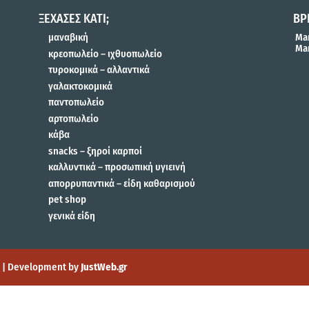
ΞΕΧΑΣΕΣ ΚΑΤΙ;
ΒΡ
μαναβική
Mar
Mar
κρεοπωλείο – ιχθυοπωλείο
τυροκομικά – αλλαντικά
γαλακτοκομικά
παντοπωλείο
αρτοπωλείο
κάβα
snacks – ξηροί καρποί
καλλυντικά – προσωπική υγιεινή
απορρυπαντικά – είδη καθαρισμού
pet shop
γενικά είδη
gn | Development by
JustWeb.gr