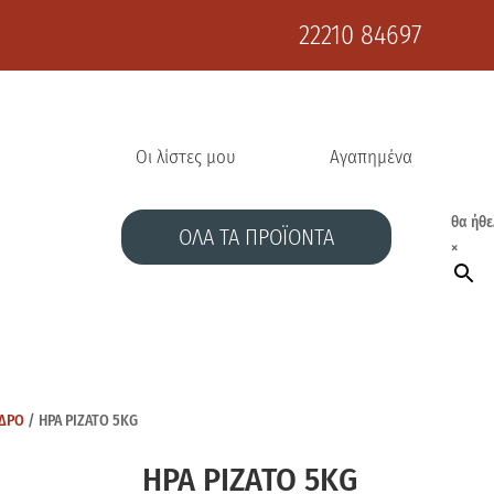
22210 84697
Οι λίστες μου
Αγαπημένα
θα ήθε
ΟΛΑ ΤΑ ΠΡΟΪΟΝΤΑ
×
ΝΔΡΟ
/ ΗΡΑ ΡΙΖΑΤΟ 5ΚG
ΗΡΑ ΡΙΖΑΤΟ 5ΚG