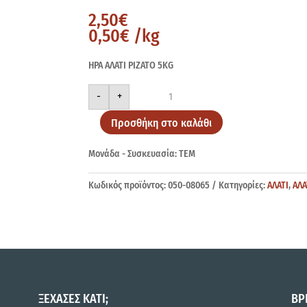
2,50
€
0,50
€
/kg
ΗΡΑ ΑΛΑΤΙ ΡΙΖΑΤΟ 5ΚG
ΗΡΑ
-
+
ΡΙΖΑΤΟ
5ΚG
ποσότητα
Προσθήκη στο καλάθι
Μονάδα - Συσκευασία: ΤΕΜ
Κωδικός προϊόντος:
050-08065
Κατηγορίες:
ΑΛΑΤΙ
,
ΑΛ
ΞΕΧΑΣΕΣ ΚΑΤΙ;
ΒΡ