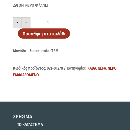
ΖΑΓΟΡΙ ΝΕΡΟ Φ/Λ 1LΤ
ΖΑΓΟΡΙ
-
+
Φ/
Λ
1LΤ
Προσθήκη στο καλάθι
ποσότητα
Μονάδα - Συσκευασία: ΤΕΜ
Κωδικός προϊόντος:
021-01278
Κατηγορίες:
ΚΑΒΑ
,
ΝΕΡΑ
,
ΝΕΡΟ
ΕΜΦΙΑΛΩΜΕΝΟ
ΧΡΗΣΙΜΑ
ΤΟ ΚΑΤΑΣΤΗΜΑ