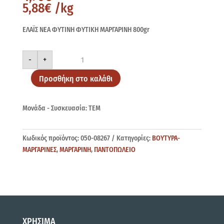
5,88
€
/kg
ΕΛΑΪΣ ΝΕΑ ΦΥΤΙΝΗ ΦΥΤΙΚΗ ΜΑΡΓΑΡΙΝΗ 800gr
ΕΛΑΪΣ
-
+
ΝΕΑ
ΦΥΤΙΝΗ
800gr
Προσθήκη στο καλάθι
ποσότητα
Μονάδα - Συσκευασία: ΤΕΜ
Κωδικός προϊόντος:
050-08267
Κατηγορίες:
ΒΟΥΤΥΡΑ-
ΜΑΡΓΑΡΙΝΕΣ
,
ΜΑΡΓΑΡΙΝΗ
,
ΠΑΝΤΟΠΩΛΕΙΟ
ΧΡΗΣΙΜΑ