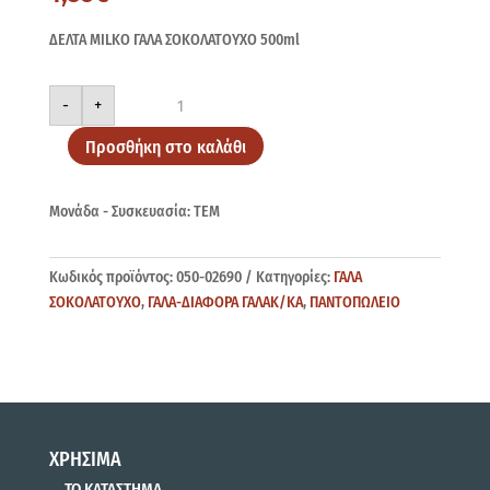
ΔΕΛΤΑ MILKO ΓΑΛΑ ΣΟΚΟΛΑΤΟΥΧΟ 500ml
ΔΕΛΤΑ
-
+
MILKO
ΣΟΚΟΛ
500ml
Προσθήκη στο καλάθι
ποσότητα
Μονάδα - Συσκευασία: ΤΕΜ
Κωδικός προϊόντος:
050-02690
Κατηγορίες:
ΓΑΛΑ
ΣΟΚΟΛΑΤΟΥΧΟ
,
ΓΑΛΑ-ΔΙΑΦΟΡΑ ΓΑΛΑΚ/ΚΑ
,
ΠΑΝΤΟΠΩΛΕΙΟ
ΧΡΗΣΙΜΑ
ΤΟ ΚΑΤΑΣΤΗΜΑ