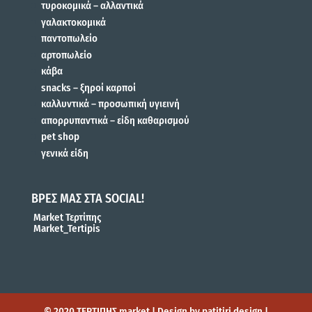
τυροκομικά – αλλαντικά
γαλακτοκομικά
παντοπωλείο
αρτοπωλείο
κάβα
snacks – ξηροί καρποί
καλλυντικά – προσωπική υγιεινή
απορρυπαντικά – είδη καθαρισμού
pet shop
γενικά είδη
ΒΡΕΣ ΜΑΣ ΣΤΑ SOCIAL!
Market Τερτίπης
Market_Tertipis
© 2020 ΤΕΡΤΙΠΗΣ market | Design by patitiri design |