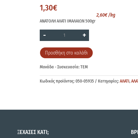
1,30
€
2,60
€
/kg
ΑΝΑΤΟΛΗ ΑΛΑΤΙ ΙΜΑΛΑΙΩΝ 500gr
ΑΝΑΤΟΛΗ
-
+
ΙΜΑΛΑΙΩΝ
500gr
ποσότητα
Προσθήκη στο καλάθι
Μονάδα - Συσκευασία: ΤΕΜ
Κωδικός προϊόντος:
050-05935
Κατηγορίες:
ΑΛΑΤΙ
,
ΑΛΑ
ΞΕΧΑΣΕΣ ΚΑΤΙ;
ΒΡ