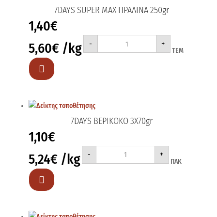
7DAYS SUPER MAX ΠΡΑΛΙΝΑ 250gr
1,40
€
7DAYS
-
+
5,60
€
/kg
SUPER
ΤΕΜ
MAX
ΠΡΑΛΙΝΑ
250gr

ποσότητα
7DAYS ΒΕΡΙΚΟΚΟ 3Χ70gr
1,10
€
7DAYS
-
+
5,24
€
/kg
ΒΕΡΙΚΟΚΟ
ΠΑΚ
3Χ70gr
ποσότητα
