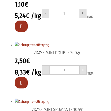
1,10
€
7DAYS
-
+
5,24
€
/kg
DOUBLE
ΠΑΚ
3Χ70gr
ποσότητα

7DAYS MINI DOUBLE 300gr
2,50
€
7DAYS
-
+
8,33
€
/kg
MINI
ΤΕΜ
DOUBLE
300gr
ποσότητα

7DAYS MINI SPUMANTE 107gr