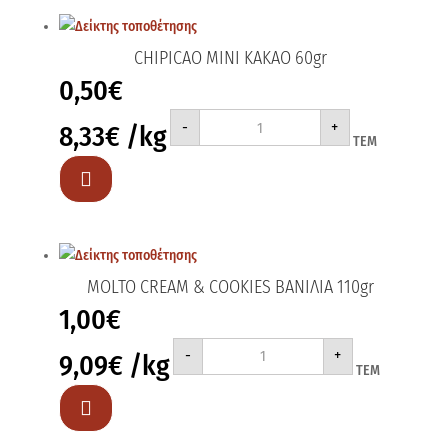
CHIPICAO MINI ΚΑΚΑΟ 60gr
0,50
€
CHIPICAO
-
+
8,33
€
/kg
MINI
ΤΕΜ
ΚΑΚΑΟ
60gr
ποσότητα

MOLTO CREAM & COOKIES ΒΑΝΙΛΙΑ 110gr
1,00
€
MOLTO
-
+
9,09
€
/kg
CREAM
ΤΕΜ
&
COOKIES
ΒΑΝΙΛΙΑ

110gr
ποσότητα