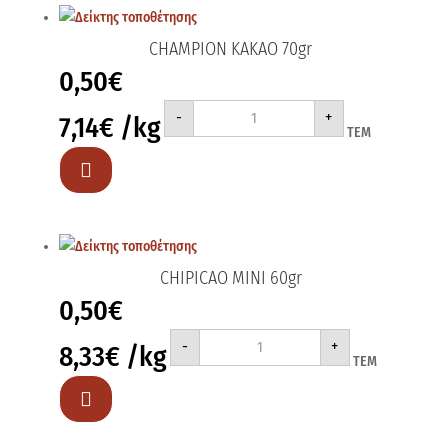
CHAMPION KAKAO 70gr
0,50
€
CHAMPION
-
+
7,14
€
/kg
KAKAO
ΤΕΜ
70gr
ποσότητα

CHIPICAO MINI 60gr
0,50
€
CHIPICAO
-
+
8,33
€
/kg
MINI
ΤΕΜ
60gr
ποσότητα
