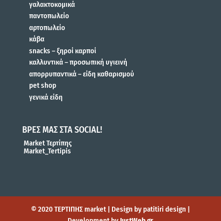
γαλακτοκομικά
παντοπωλείο
αρτοπωλείο
κάβα
snacks – ξηροί καρποί
καλλυντικά – προσωπική υγιεινή
απορρυπαντικά – είδη καθαρισμού
pet shop
γενικά είδη
ΒΡΕΣ ΜΑΣ ΣΤΑ SOCIAL!
Market Τερτίπης
Market_Tertipis
© 2020 ΤΕΡΤΙΠΗΣ market | Design by patitiri design |
Development by
JustWeb.gr