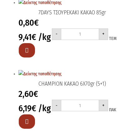
7DAYS ΤΣΟΥΡΕΚΑΚΙ ΚΑΚΑΟ 85gr
0,80
€
7DAYS
-
+
9,41
€
/kg
ΤΣΟΥΡΕΚΑΚΙ
ΤΕΜ
ΚΑΚΑΟ
85gr
ποσότητα

CHAMPION KAKAO 6Χ70gr (5+1)
2,60
€
CHAMPION
-
+
6,19
€
/kg
KAKAO
ΠΑΚ
6Χ70gr
(5+1)
ποσότητα
