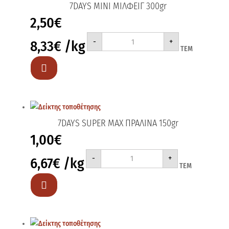
7DAYS MINI ΜΙΛΦΕΙΓ 300gr
2,50
€
7DAYS
-
+
8,33
€
/kg
MINI
ΤΕΜ
ΜΙΛΦΕΙΓ
300gr
ποσότητα

7DAYS SUPER MAX ΠΡΑΛΙΝΑ 150gr
1,00
€
7DAYS
-
+
6,67
€
/kg
SUPER
ΤΕΜ
MAX
ΠΡΑΛΙΝΑ
150gr

ποσότητα