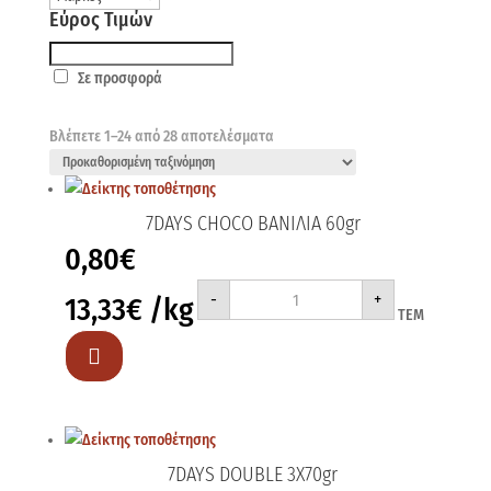
Εύρος Τιμών
Σε προσφορά
Βλέπετε 1–24 από 28 αποτελέσματα
7DAYS CHOCO ΒΑΝΙΛΙΑ 60gr
0,80
€
7DAYS
-
+
13,33
€
/kg
CHOCO
ΤΕΜ
ΒΑΝΙΛΙΑ
60gr
ποσότητα

7DAYS DOUBLE 3Χ70gr