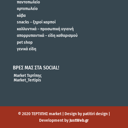
παντοπωλείο
αρτοπωλείο
κάβα
snacks – ξηροί καρποί
καλλυντικά – προσωπική υγιεινή
απορρυπαντικά – είδη καθαρισμού
pet shop
γενικά είδη
ΒΡΕΣ ΜΑΣ ΣΤΑ SOCIAL!
Market Τερτίπης
Market_Tertipis
© 2020 ΤΕΡΤΙΠΗΣ market | Design by patitiri design |
Development by
JustWeb.gr