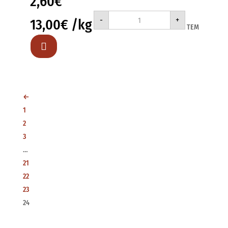
2,60
€
ΜΕΓΑ
-
+
13,00
€
/kg
ΒΑΜΒΑΚΙ
ΤΕΜ
200gr
ποσότητα

←
1
2
3
…
21
22
23
24