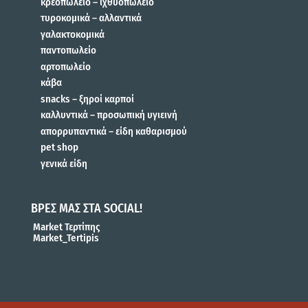
κρεοπωλείο – ιχθυοπωλείο
τυροκομικά – αλλαντικά
γαλακτοκομικά
παντοπωλείο
αρτοπωλείο
κάβα
snacks – ξηροί καρποί
καλλυντικά – προσωπική υγιεινή
απορρυπαντικά – είδη καθαρισμού
pet shop
γενικά είδη
ΒΡΕΣ ΜΑΣ ΣΤΑ SOCIAL!
Market Τερτίπης
Market_Tertipis