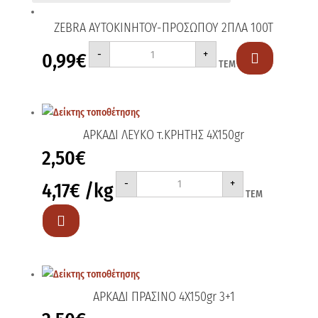
ZEBRA AYTOKINHTOY-ΠΡΟΣΩΠΟΥ 2ΠΛΑ 100Τ
ZEBRA
-
+
0,99
€
AYTOKINHTOY-

ΤΕΜ
ΠΡΟΣΩΠΟΥ
2ΠΛΑ
100Τ
ποσότητα
ΑΡΚΑΔΙ ΛΕΥΚΟ τ.ΚΡΗΤΗΣ 4Χ150gr
2,50
€
ΑΡΚΑΔΙ
-
+
4,17
€
/kg
ΛΕΥΚΟ
ΤΕΜ
τ.ΚΡΗΤΗΣ
4Χ150gr
ποσότητα

ΑΡΚΑΔΙ ΠΡΑΣΙΝΟ 4Χ150gr 3+1