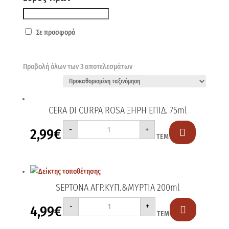
Σε προσφορά
Προβολή όλων των 3 αποτελεσμάτων
CERA DI CURPA ROSA ΞΗΡΗ ΕΠΙΔ. 75ml
CERA
-
+
2,99
€
DI

ΤΕΜ
CURPA
ROSA
ΞΗΡΗ
ΕΠΙΔ.
75ml
ποσότητα
SEPTONA ΑΓΡ.ΚΥΠ.&ΜΥΡΤΙΑ 200ml
SEPTONA
-
+
4,99
€
ΑΓΡ.ΚΥΠ.&ΜΥΡΤΙΑ

ΤΕΜ
200ml
ποσότητα